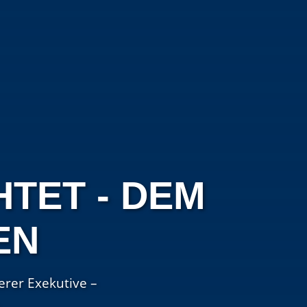
HTET - DEM
EN
erer Exekutive –